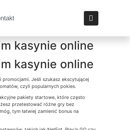
ntakt
im kasynie online
im kasynie online
i promocjami. Jeśli szukasz ekscytującej
omatów, czyli popularnych pokies.
kcyjne pakiety startowe, które często
ożesz przetestować różne gry bez
móg, tym łatwiej zamienić bonus na
ostawców, takich jak NetEnt, Play’n GO czy