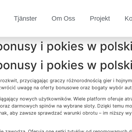
Tjänster
Om Oss
Projekt
Ko
bonusy i pokies w polsk
bonusy i pokies w polsk
rozkwit, przyciągając graczy różnorodnością gier i hojnym
 zwrócić uwagę na oferty bonusowe oraz bogaty wybór aut
ągający nowych użytkowników. Wiele platform oferuje atra
y oraz darmowych spinów na wybrane sloty. Dzięki temu m
nak, aby zawsze sprawdzać warunki obrotu – im niższy wy
 nie zawodzą. Oferują one setki tytułów od renomowanych d